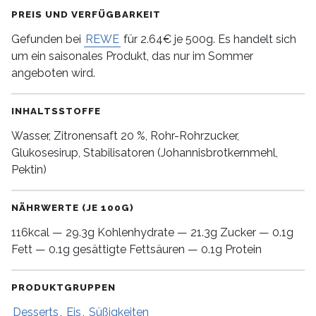
PREIS UND VERFÜGBARKEIT
Gefunden bei
REWE
für 2.64€ je 500g. Es handelt sich
um ein saisonales Produkt, das nur im Sommer
angeboten wird.
INHALTSSTOFFE
Wasser, Zitronensaft 20 %, Rohr-Rohrzucker,
Glukosesirup, Stabilisatoren (Johannisbrotkernmehl,
Pektin)
NÄHRWERTE (JE 100G)
116kcal — 29.3g Kohlenhydrate — 21.3g Zucker — 0.1g
Fett — 0.1g gesättigte Fettsäuren — 0.1g Protein
PRODUKTGRUPPEN
Desserts
,
Eis
,
Süßigkeiten