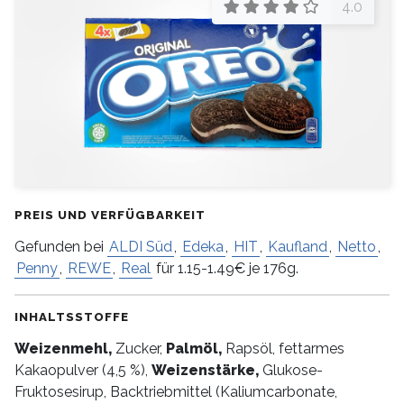
4.0
PREIS UND VERFÜGBARKEIT
Gefunden bei
ALDI Süd
,
Edeka
,
HIT
,
Kaufland
,
Netto
,
Penny
,
REWE
,
Real
für 1.15-1.49€ je 176g.
INHALTSSTOFFE
Weizenmehl,
Zucker,
Palmöl,
Rapsöl, fettarmes
Kakaopulver (4,5 %),
Weizenstärke,
Glukose-
Fruktosesirup, Backtriebmittel (Kaliumcarbonate,