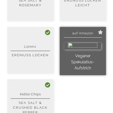
SEA SALT &
ERDNUSS LOCKEN L
ROSEMARY
EICHT
auf Amazon
Lorenz
ERDNUSS LOCKEN
Veganer
Spekulatius-
Aufstrich
Kettle Chips
SEA SALT &
CRUSHED BLACK
PEPPER