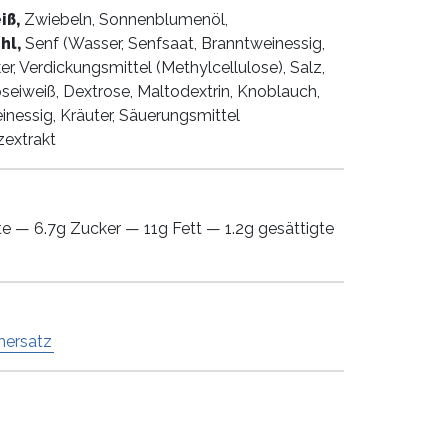
iß,
Zwiebeln, Sonnenblumenöl,
hl,
Senf (Wasser, Senfsaat, Branntweinessig,
er, Verdickungsmittel (Methylcellulose), Salz,
seiweiß, Dextrose, Maltodextrin, Knoblauch,
inessig, Kräuter, Säuerungsmittel
zextrakt
e — 6.7g Zucker — 11g Fett — 1.2g gesättigte
hersatz