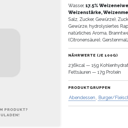
Wasser,
17.5% Weizeneiwe
Weizenstärke,
Weizenme
Salz, Zucker, Gewürze), Zuck
Gewürze, hydrolysiertes Rap
natürliches Aroma, Branntwe
(Citronensäure), Gerstenmal
NÄHRWERTE (JE 100G)
236kcal — 15g Kohlenhydrat
Fettsäuren — 17g Protein
PRODUKTGRUPPEN
Abendessen
,
Burger/Fleisc
EM PRODUKT?
ZULADEN!