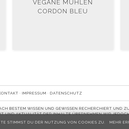
VEGANE MÜHLEN
CORDON BLEU
KONTAKT
·
IMPRESSUM
·
DATENSCHUTZ
NACH BESTEM WISSEN UND GEWISSEN RECHERCHIERT UND ZU
IT UND AKTUALITÄT DER INHALTE ÜBERNEHMEN WIR JEDOCH
TE STIMMST DU DER NUTZUNG VON COOKIES ZU.
MEHR ER