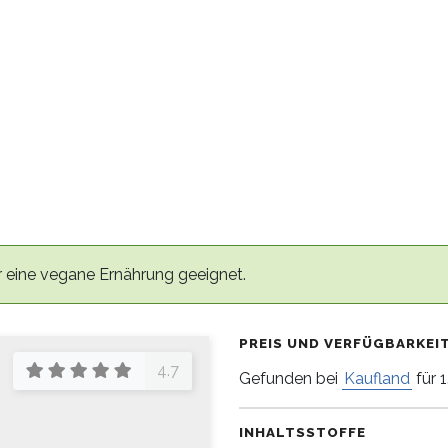
r eine vegane Ernährung geeignet.
PREIS UND VERFÜGBARKEI
4.7
Gefunden bei
Kaufland
für 
INHALTSSTOFFE