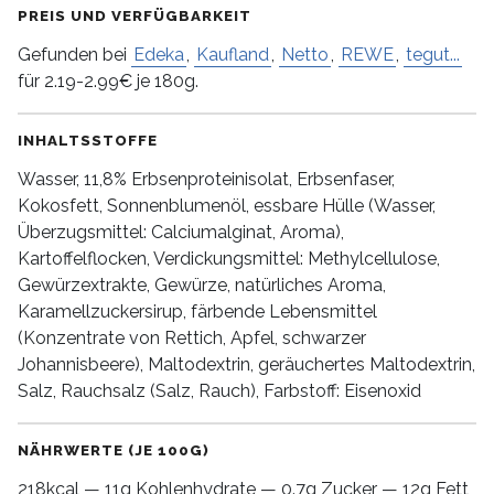
PREIS UND VERFÜGBARKEIT
Gefunden bei
Edeka
,
Kaufland
,
Netto
,
REWE
,
tegut...
für 2.19-2.99€ je 180g.
INHALTSSTOFFE
Wasser, 11,8% Erbsenproteinisolat, Erbsenfaser,
Kokosfett, Sonnenblumenöl, essbare Hülle (Wasser,
Überzugsmittel: Calciumalginat, Aroma),
Kartoffelflocken, Verdickungsmittel: Methylcellulose,
Gewürzextrakte, Gewürze, natürliches Aroma,
Karamellzuckersirup, färbende Lebensmittel
(Konzentrate von Rettich, Apfel, schwarzer
Johannisbeere), Maltodextrin, geräuchertes Maltodextrin,
Salz, Rauchsalz (Salz, Rauch), Farbstoff: Eisenoxid
NÄHRWERTE (JE 100G)
218kcal — 11g Kohlenhydrate — 0.7g Zucker — 12g Fett