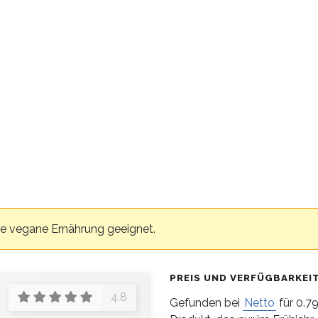
ine vegane Ernährung geeignet.
PREIS UND VERFÜGBARKEI
4.8
Gefunden bei
Netto
für 0.79