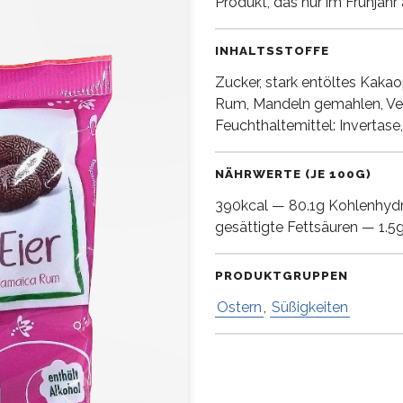
Produkt, das nur im Frühjahr
INHALTSSTOFFE
Zucker, stark entöltes Kakao
Rum, Mandeln gemahlen, Ve
Feuchthaltemittel: Invertase,
NÄHRWERTE (JE 100G)
390kcal — 80.1g Kohlenhydr
gesättigte Fettsäuren — 1.5g
PRODUKTGRUPPEN
Ostern
,
Süßigkeiten