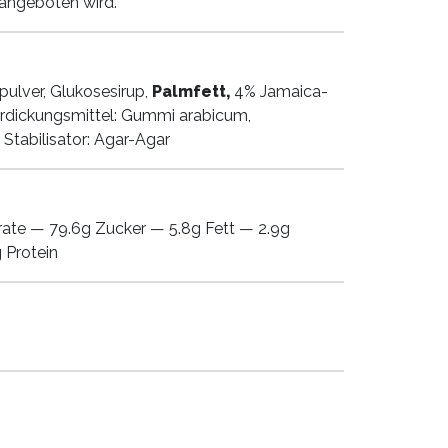
 angeboten wird.
pulver, Glukosesirup,
Palmfett,
4% Jamaica-
rdickungsmittel: Gummi arabicum,
 Stabilisator: Agar-Agar
ate — 79.6g Zucker — 5.8g Fett — 2.9g
 Protein