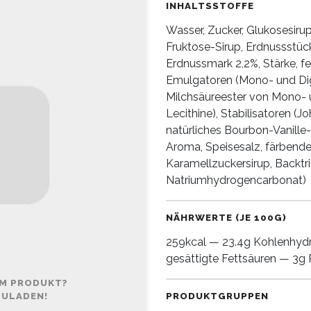
INHALTSSTOFFE
Wasser, Zucker, Glukosesiru
Fruktose-Sirup, Erdnussstü
Erdnussmark 2,2%, Stärke, fe
Emulgatoren (Mono- und Dig
Milchsäureester von Mono- u
Lecithine), Stabilisatoren (
natürliches Bourbon-Vanille
Aroma, Speisesalz, färbender
Karamellzuckersirup, Back
Natriumhydrogencarbonat)
NÄHRWERTE (JE 100G)
259kcal — 23.4g Kohlenhydr
gesättigte Fettsäuren — 3g 
EM PRODUKT?
ZULADEN!
PRODUKTGRUPPEN