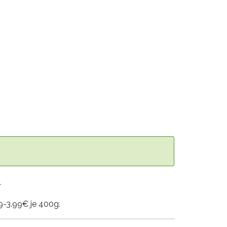
T
9-3.99€ je 400g.