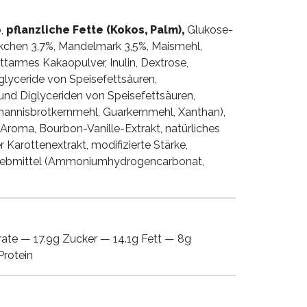
p,
pflanzliche Fette (Kokos, Palm),
Glukose-
ckchen 3,7%, Mandelmark 3,5%, Maismehl,
ttarmes Kakaopulver, Inulin, Dextrose,
lyceride von Speisefettsäuren,
nd Diglyceriden von Speisefettsäuren,
Johannisbrotkernmehl, Guarkernmehl, Xanthan),
-Aroma, Bourbon-Vanille-Extrakt, natürliches
 Karottenextrakt, modifizierte Stärke,
triebmittel (Ammoniumhydrogencarbonat,
ate — 17.9g Zucker — 14.1g Fett — 8g
Protein