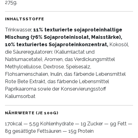
275g.
INHALTSSTOFFE
Trinkwasser,
11% texturierte sojaproteinhaltige
Mischung (76% Sojaproteinisolat, Maisstärke),
10% texturiertes Sojaproteinkonzentrat,
Kokosöl,
die Säureregulatoren: (Kaliumlactat und
Natriumacetate), Aromen, das Verdickungsmittel
Methylcellulose, Dextrose, Speisesalz,
Flohsamenschalen, Inulin, das färbende Lebensmittel
Rote Bete Extrakt, das färbende Lebensmittel
Paprikaaroma sowie der Konservierungsstoff
Kaliumsorbat
NÄHRWERTE (JE 100G)
170kcal — 5.5g Kohlenhydrate — 1g Zucker — 9g Fett —
8g gesättigte Fettsäuren — 15g Protein