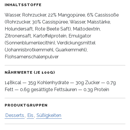
INHALTSSTOFFE
Wasser, Rohrzucker, 22% Mangopüree, 6% Cassissoße
(Rohrzucker, 30% Cassispüree, Wasser, Maisstärke,
Holundersaft, Rote Beete Saft), Maltodextrin,
Zitronensaft, Kartoffelprotein, Emulgator
(Sonnenblumenlecithin), Verdickungsmittel
(Johannisbrotkernmehl, Guarkernmehl),
Flohsamenschalenpulver
NÄHRWERTE (JE 100G)
148kcal — 35g Kohlenhydrate — 30g Zucker — 0.7g
Fett — 0.6g gesättigte Fettsäuren — 0.3g Protein
PRODUKTGRUPPEN
Desserts
,
Eis
,
Süßigkeiten