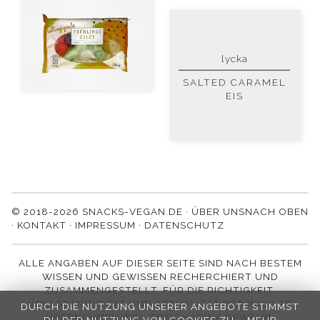
lycka
SALTED CARAMEL
EIS
© 2018-2026 SNACKS-VEGAN.DE ·
ÜBER UNS
NACH OBEN
·
KONTAKT
·
IMPRESSUM
·
DATENSCHUTZ
ALLE ANGABEN AUF DIESER SEITE SIND NACH BESTEM
WISSEN UND GEWISSEN RECHERCHIERT UND
ZUSAMMENGESTELLT. FÜR DIE RICHTIGKEIT,
VOLLSTÄNDIGKEIT UND AKTUALITÄT DER INHALTE
DURCH DIE NUTZUNG UNSERER ANGEBOTE STIMMST
ÜBERNEHMEN WIR JEDOCH KEINE GEWÄHR.