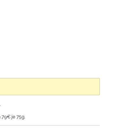
T
0.79€ je 75g.