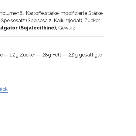
nblumenöl, Kartoffelstärke, modifizierte Stärke
es Speisesalz (Speisesalz, Kaliumjodat), Zucker,
lgator (Sojalecithine),
Gewürz
e — 1.2g Zucker — 28g Fett — 2.5g gesättigte
äck