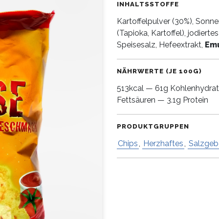
INHALTSSTOFFE
Kartoffelpulver (30%), Sonne
(Tapioka, Kartoffel), jodiert
Speisesalz, Hefeextrakt,
Emu
NÄHRWERTE (JE 100G)
513kcal — 61g Kohlenhydrat
Fettsäuren — 3.1g Protein
PRODUKTGRUPPEN
Chips
,
Herzhaftes
,
Salzgeb